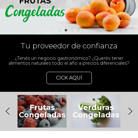
Tu proveedor de confianza
¿Tenés un negocio gastronómico? ¿Querés tener
alimentos naturales todo el año a precios diferenciales?
CICK AQUÍ
Verduras
Frutas
S
Congeladas
Congeladas