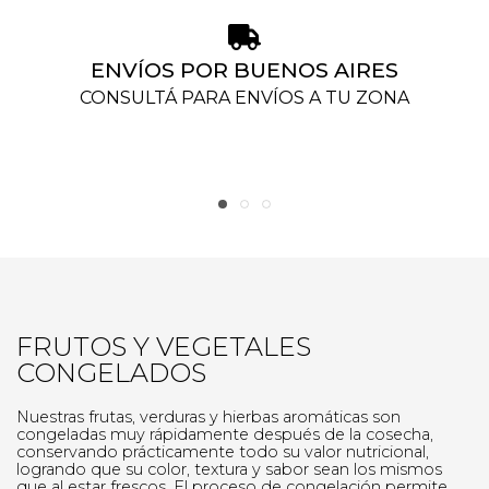
ENVÍOS POR BUENOS AIRES
H
CONSULTÁ PARA ENVÍOS A TU ZONA
FRUTOS Y VEGETALES
CONGELADOS
Nuestras frutas, verduras y hierbas aromáticas son
congeladas muy rápidamente después de la cosecha,
conservando prácticamente todo su valor nutricional,
logrando que su color, textura y sabor sean los mismos
que al estar frescos. El proceso de congelación permite