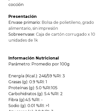
cocción
Presentación
Envase primario:
Bolsa de polietileno, grado
alimentario, sin impresión
Sobreenvase:
Caja de cartón corrugado x 10
unidades de 1k
Información Nutricional
Parámetro: Promedio por 100g
Energía (Kcal.): 246/59 %RI: 3
Grasas (g): 0.9 %RI: 1
Proteínas (g): 5.0 %RI:105
Carbohidratos (g): 5.4 %RI: 2
Fibra (g):4.5 %RI: -
Sodio (g): 0.01 %RI: >1